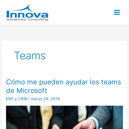
Ir
al
contenido
Teams
Cómo me pueden ayudar los teams
Cómo
me
de Microsoft
pueden
ERP y CRM
/
marzo 24, 2019
ayudar
los
teams
de
Microsoft