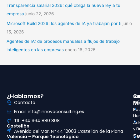
Transparencia salarial 2026: qué obliga la nueva ley a tu
empresa
junio 22, 2026
Microsoft Build 2026: los agentes de IA ya trabajan por ti
junio
15, 2026
Agentes de IA: de procesos manuales a flujos de trabajo
inteligentes en las empresas
enero 16, 2026
¿Hablamos?
So
Ce
Mi
Contacto
Glo
Re
Email: info@innovaconsulting.es
Hu
Tlf: +34 964 880 808
Adm
Castellón
y F
Avenida del Mar, Nº 44 12003 Castellón de la Plana
Se
Valencia – Parque Tecnológico