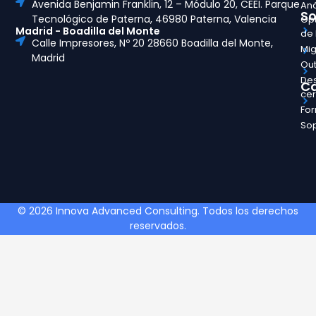
Avenida Benjamin Franklin, 12 – Módulo 20, CEEI. Parque
Aná
So
Tecnológico de Paterna, 46980 Paterna, Valencia
Opt
Madrid - Boadilla del Monte
de
Calle Impresores, Nº 20 28660 Boadilla del Monte,
Mig
Madrid
Out
Des
Ca
ce
Fo
So
© 2026 Innova Advanced Consulting. Todos los derechos
reservados.