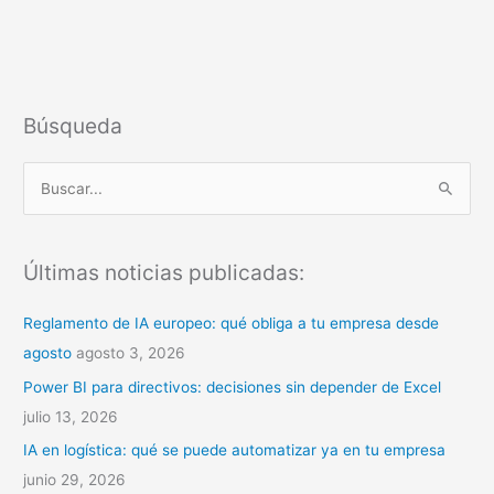
Búsqueda
B
u
s
Últimas noticias publicadas:
c
a
Reglamento de IA europeo: qué obliga a tu empresa desde
r
agosto
agosto 3, 2026
p
Power BI para directivos: decisiones sin depender de Excel
o
julio 13, 2026
r
IA en logística: qué se puede automatizar ya en tu empresa
:
junio 29, 2026