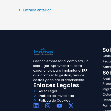
←
Entrada anterior
So
Glob
Gestión empresarial completa, un
Recu
solo lugar. Aprovecha nuestra
Admin
experiencia para implantar el ERP
Ser
que optimiza la gestión, reduce
Análi
costes y acelera el crecimiento
Proc
Enlaces Legales
Migr
Aviso Legal
Outs
Política de Privacidad
Desa
Política de Cookies
L
I
Y
X
Form
i
n
o
-
Sopo