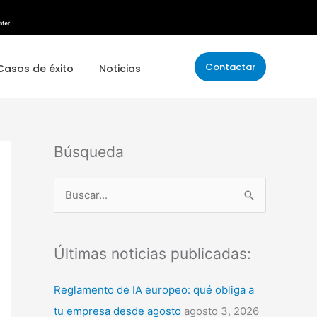
Contactar
Casos de éxito
Noticias
Búsqueda
B
u
s
Últimas noticias publicadas:
c
a
Reglamento de IA europeo: qué obliga a
r
tu empresa desde agosto
agosto 3, 2026