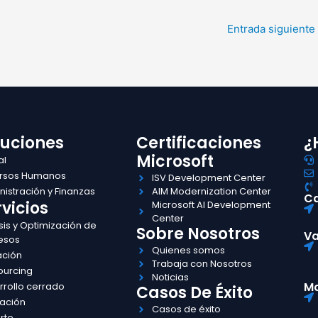
Entrada siguiente
luciones
Certificaciones
¿
Microsoft
al
rsos Humanos
ISV Development Center
istración y Finanzas
AIM Modernization Center
Ca
vicios
Microsoft AI Development
Center
sis y Optimización de
Sobre Nosotros
Va
esos
Quienes somos
ación
Trabaja con Nosotros
ourcing
Noticias
Ma
rrollo cerrado
Casos De Éxito
ación
Casos de éxito
rte