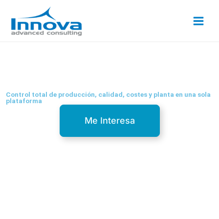
Ir
al
contenido
Solución ERP Integral para Industria y Manufactura
Control total de producción, calidad, costes y planta en una sola
plataforma
Me Interesa