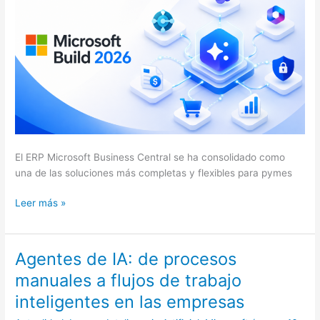
ya
trabajan
por
ti
El ERP Microsoft Business Central se ha consolidado como
una de las soluciones más completas y flexibles para pymes
Leer más »
Agentes de IA: de procesos
Agentes
de
manuales a flujos de trabajo
IA:
inteligentes en las empresas
de
procesos