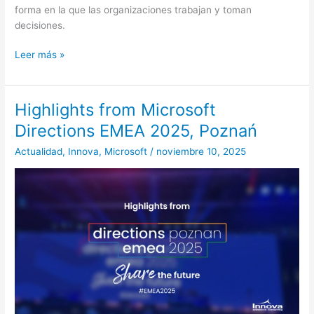
forma en la que las organizaciones trabajan y toman
decisiones.
Leer más »
Highlights from Microsoft
Highlights
from
Directions EMEA 2025, Poznań
Microsoft
Actualidad
,
Innova
,
Microsoft
/
noviembre 10, 2025
Directions
EMEA
2025,
Poznań