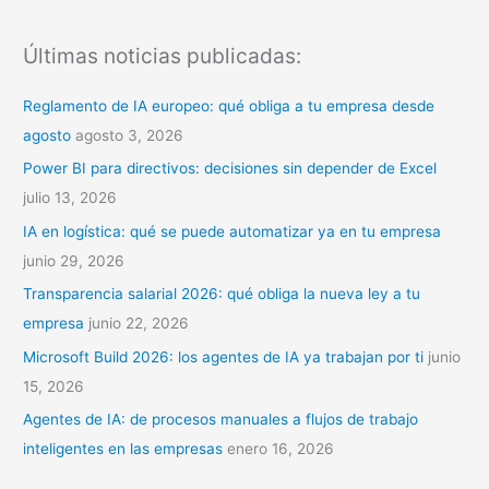
u
s
Últimas noticias publicadas:
c
a
Reglamento de IA europeo: qué obliga a tu empresa desde
r
agosto
agosto 3, 2026
p
Power BI para directivos: decisiones sin depender de Excel
o
julio 13, 2026
r
IA en logística: qué se puede automatizar ya en tu empresa
:
junio 29, 2026
Transparencia salarial 2026: qué obliga la nueva ley a tu
empresa
junio 22, 2026
Microsoft Build 2026: los agentes de IA ya trabajan por ti
junio
15, 2026
Agentes de IA: de procesos manuales a flujos de trabajo
inteligentes en las empresas
enero 16, 2026