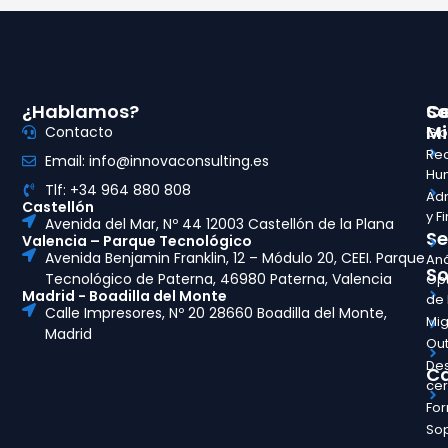
¿Hablamos?
So
Ce
Mi
Contacto
Glo
Re
Email: info@innovaconsulting.es
Hu
Tlf: +34 964 880 808
Adm
Castellón
y F
Avenida del Mar, Nº 44 12003 Castellón de la Plana
Se
Valencia – Parque Tecnológico
Avenida Benjamin Franklin, 12 – Módulo 20, CEEI. Parque
Aná
So
Tecnológico de Paterna, 46980 Paterna, Valencia
Opt
Madrid - Boadilla del Monte
de
Calle Impresores, Nº 20 28660 Boadilla del Monte,
Mig
Madrid
Out
Des
Ca
ce
Fo
So