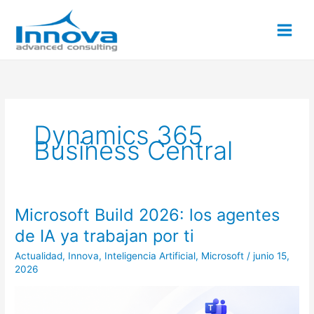
Ir
al
contenido
Dynamics 365
Business Central
Microsoft Build 2026: los agentes
Microsoft
Build
de IA ya trabajan por ti
2026:
Actualidad
,
Innova
,
Inteligencia Artificial
,
Microsoft
/
junio 15,
los
2026
agentes
de
IA