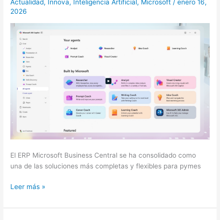
Actualidad
,
Innova
,
Inteligencia Artificial
,
Microsoft
/
enero 16,
manuales
2026
a
flujos
de
trabajo
inteligentes
en
las
empresas
El ERP Microsoft Business Central se ha consolidado como
una de las soluciones más completas y flexibles para pymes
Leer más »