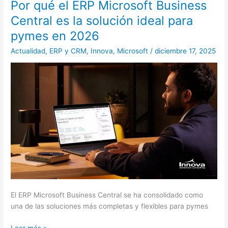
Por qué el ERP Microsoft Business
Por
qué
Central es la solución ideal para
el
pymes en 2026
ERP
Microsoft
Actualidad
,
ERP y CRM
,
Innova
,
Microsoft
/
diciembre 17, 2025
Business
Central
es
la
solución
ideal
para
pymes
en
2026
El ERP Microsoft Business Central se ha consolidado como
una de las soluciones más completas y flexibles para pymes
Leer más »