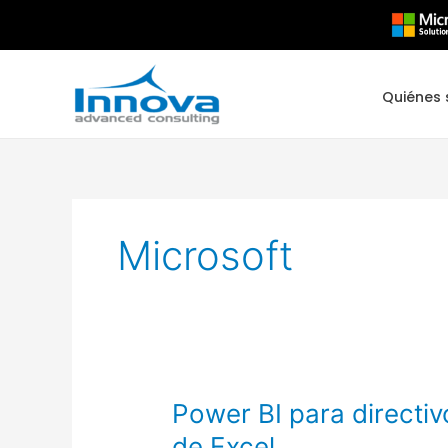
Ir
al
contenido
Quiénes
Microsoft
Power
Power BI para directiv
BI
de Excel