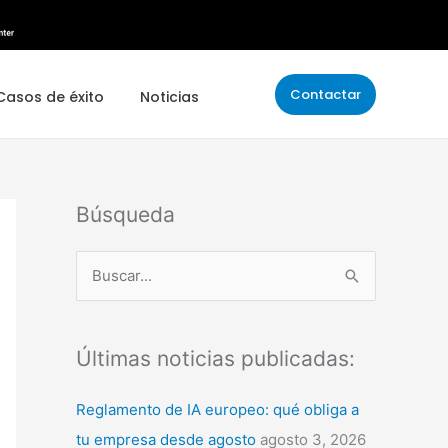
Contactar
Casos de éxito
Noticias
Búsqueda
B
u
s
Últimas noticias publicadas:
c
a
Reglamento de IA europeo: qué obliga a
r
tu empresa desde agosto
agosto 3, 2026