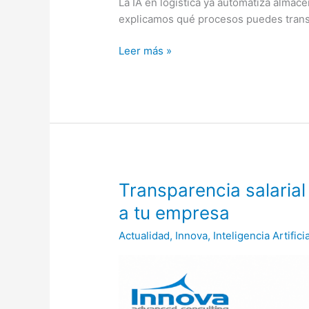
La IA en logística ya automatiza almac
explicamos qué procesos puedes trans
Leer más »
Transparencia
Transparencia salarial
salarial
a tu empresa
2026:
Actualidad
,
Innova
,
Inteligencia Artificia
qué
obliga
la
nueva
ley