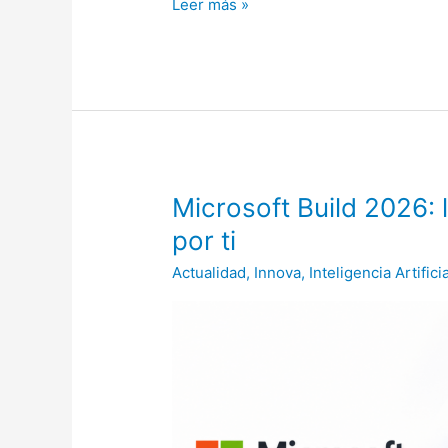
Leer más »
Microsoft
Microsoft Build 2026: 
Build
por ti
2026:
Actualidad
,
Innova
,
Inteligencia Artificia
los
agentes
de
IA
ya
trabajan
por
ti