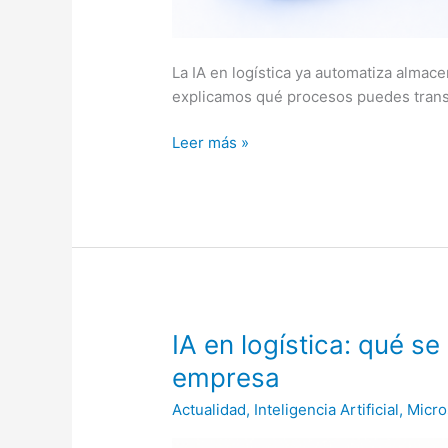
La IA en logística ya automatiza almac
explicamos qué procesos puedes trans
Leer más »
IA
IA en logística: qué s
en
empresa
logística:
Actualidad
,
Inteligencia Artificial
,
Micro
qué
se