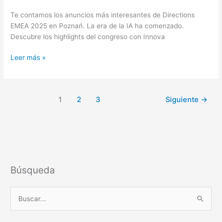
Te contamos los anuncios más interesantes de Directions
EMEA 2025 en Poznań. La era de la IA ha comenzado.
Descubre los highlights del congreso con Innova
Leer más »
1
2
3
Siguiente
→
Búsqueda
B
u