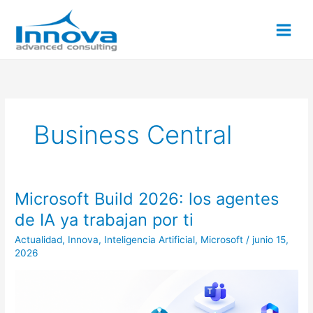
Ir
al
contenido
Business Central
Microsoft Build 2026: los agentes
Microsoft
Build
de IA ya trabajan por ti
2026:
Actualidad
,
Innova
,
Inteligencia Artificial
,
Microsoft
/
junio 15,
los
2026
agentes
de
IA
ya