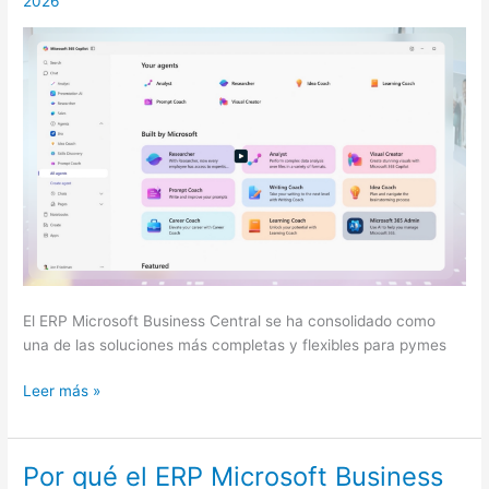
2026
a
flujos
de
trabajo
inteligentes
en
las
empresas
El ERP Microsoft Business Central se ha consolidado como
una de las soluciones más completas y flexibles para pymes
Leer más »
Por qué el ERP Microsoft Business
Por