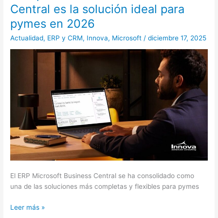
qué
Central es la solución ideal para
el
pymes en 2026
ERP
Microsoft
Actualidad
,
ERP y CRM
,
Innova
,
Microsoft
/
diciembre 17, 2025
Business
Central
es
la
solución
ideal
para
pymes
en
2026
El ERP Microsoft Business Central se ha consolidado como
una de las soluciones más completas y flexibles para pymes
Leer más »