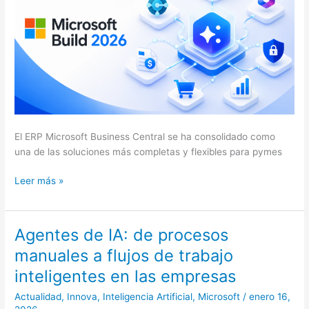
trabajan
por
ti
El ERP Microsoft Business Central se ha consolidado como
una de las soluciones más completas y flexibles para pymes
Leer más »
Agentes de IA: de procesos
Agentes
de
manuales a flujos de trabajo
IA:
inteligentes en las empresas
de
procesos
Actualidad
,
Innova
,
Inteligencia Artificial
,
Microsoft
/
enero 16,
manuales