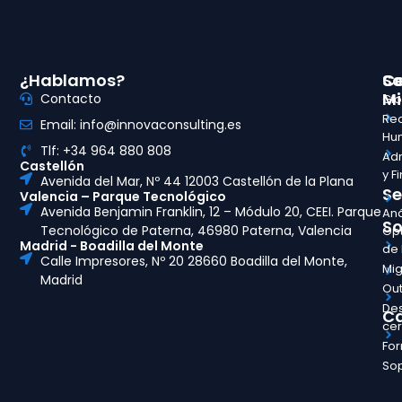
¿Hablamos?
So
Ce
Mi
Contacto
Glo
Re
Email: info@innovaconsulting.es
Hu
Tlf: +34 964 880 808
Adm
Castellón
y F
Avenida del Mar, Nº 44 12003 Castellón de la Plana
Se
Valencia – Parque Tecnológico
Avenida Benjamin Franklin, 12 – Módulo 20, CEEI. Parque
Aná
So
Tecnológico de Paterna, 46980 Paterna, Valencia
Opt
Madrid - Boadilla del Monte
de
Calle Impresores, Nº 20 28660 Boadilla del Monte,
Mig
Madrid
Out
Des
Ca
ce
Fo
So