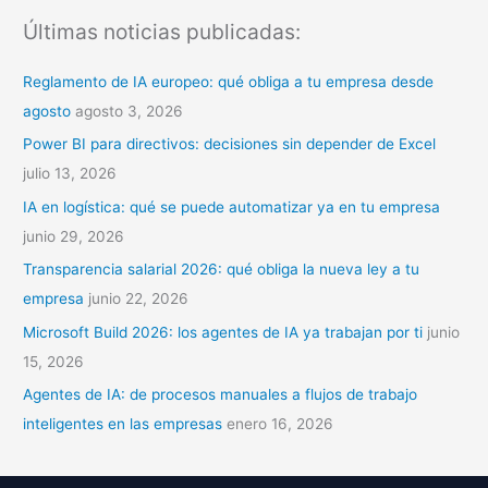
s
Últimas noticias publicadas:
c
a
Reglamento de IA europeo: qué obliga a tu empresa desde
r
agosto
agosto 3, 2026
p
Power BI para directivos: decisiones sin depender de Excel
o
julio 13, 2026
r
IA en logística: qué se puede automatizar ya en tu empresa
:
junio 29, 2026
Transparencia salarial 2026: qué obliga la nueva ley a tu
empresa
junio 22, 2026
Microsoft Build 2026: los agentes de IA ya trabajan por ti
junio
15, 2026
Agentes de IA: de procesos manuales a flujos de trabajo
inteligentes en las empresas
enero 16, 2026