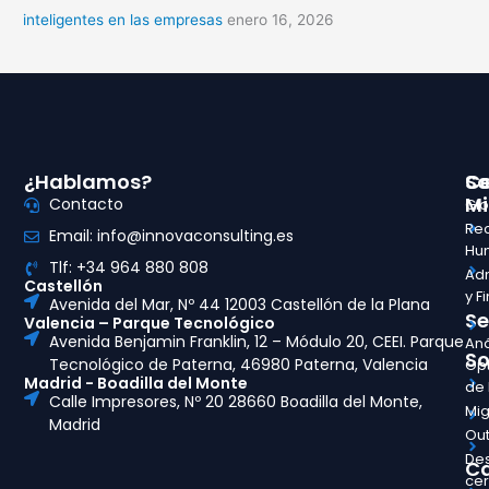
inteligentes en las empresas
enero 16, 2026
¿Hablamos?
So
Ce
Mi
Contacto
Glo
Re
Email: info@innovaconsulting.es
Hu
Tlf: +34 964 880 808
Adm
Castellón
y F
Avenida del Mar, Nº 44 12003 Castellón de la Plana
Se
Valencia – Parque Tecnológico
Avenida Benjamin Franklin, 12 – Módulo 20, CEEI. Parque
Aná
So
Tecnológico de Paterna, 46980 Paterna, Valencia
Opt
Madrid - Boadilla del Monte
de
Calle Impresores, Nº 20 28660 Boadilla del Monte,
Mig
Madrid
Out
Des
Ca
ce