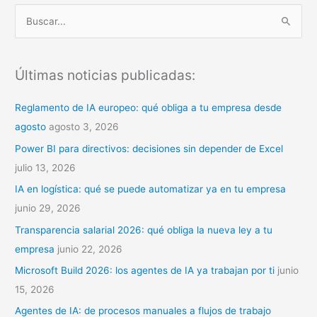
B
u
s
Últimas noticias publicadas:
c
a
Reglamento de IA europeo: qué obliga a tu empresa desde
r
agosto
agosto 3, 2026
p
Power BI para directivos: decisiones sin depender de Excel
o
julio 13, 2026
r
IA en logística: qué se puede automatizar ya en tu empresa
:
junio 29, 2026
Transparencia salarial 2026: qué obliga la nueva ley a tu
empresa
junio 22, 2026
Microsoft Build 2026: los agentes de IA ya trabajan por ti
junio
15, 2026
Agentes de IA: de procesos manuales a flujos de trabajo