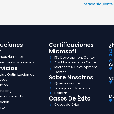
Entrada siguiente
luciones
Certificaciones
¿
Microsoft
al
rsos Humanos
ISV Development Center
istración y Finanzas
AIM Modernization Center
Ca
vicios
Microsoft AI Development
Center
sis y Optimización de
Sobre Nosotros
Va
esos
Quienes somos
ación
Trabaja con Nosotros
ourcing
Noticias
Ma
rrollo cerrado
Casos De Éxito
ación
Casos de éxito
rte