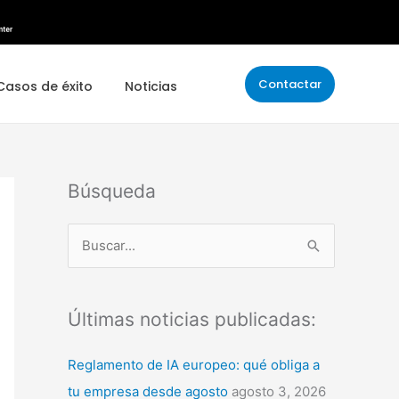
Contactar
Casos de éxito
Noticias
Búsqueda
B
u
s
Últimas noticias publicadas:
c
a
Reglamento de IA europeo: qué obliga a
r
tu empresa desde agosto
agosto 3, 2026