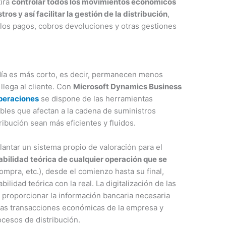
tirá
controlar todos los movimientos económicos
os y así facilitar la gestión de la distribución
,
los pagos, cobros devoluciones y otras gestiones
 día es más corto, es decir, permanecen menos
lega al cliente. Con
Microsoft Dynamics Business
peraciones
se dispone de las herramientas
ables que afectan a la cadena de suministros
ibución sean más eficientes y fluidos.
antar un sistema propio de valoración para el
abilidad teórica de cualquier operación que se
ompra, etc.), desde el comienzo hasta su final,
ilidad teórica con la real. La digitalización de las
 proporcionar la información bancaria necesaria
e las transacciones económicas de la empresa y
rocesos de distribución.