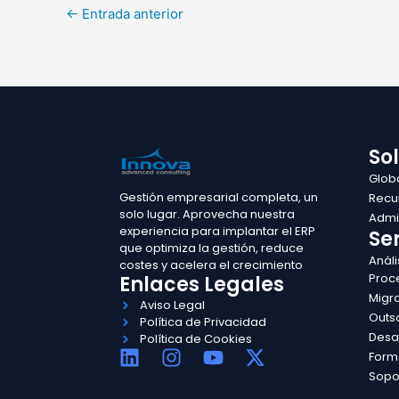
←
Entrada anterior
So
Glob
Gestión empresarial completa, un
Recu
solo lugar. Aprovecha nuestra
Admin
experiencia para implantar el ERP
Ser
que optimiza la gestión, reduce
Análi
costes y acelera el crecimiento
Proc
Enlaces Legales
Migr
Aviso Legal
Outs
Política de Privacidad
Desa
Política de Cookies
L
I
Y
X
Form
i
n
o
-
Sopo
n
s
u
t