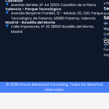
Castellón
y F
Avenida del Mar, Nº 44 12003 Castellón de la Plana
Se
Valencia – Parque Tecnológico
Avenida Benjamin Franklin, 12 – Módulo 20, CEEI. Parque
Aná
So
Tecnológico de Paterna, 46980 Paterna, Valencia
Opt
Madrid - Boadilla del Monte
de
Calle Impresores, Nº 20 28660 Boadilla del Monte,
Mig
Madrid
Out
Des
Ca
ce
Fo
So
© 2026 Innova Advanced Consulting. Todos los derechos
reservados.