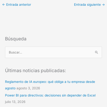
←
Entrada anterior
Entrada siguiente
→
Búsqueda
B
u
s
Últimas noticias publicadas:
c
a
Reglamento de IA europeo: qué obliga a tu empresa desde
r
agosto
agosto 3, 2026
p
Power BI para directivos: decisiones sin depender de Excel
o
julio 13, 2026
r