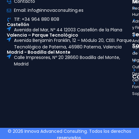
Mi
Contacto
Glo
Re
Email: info@innovaconsulting.es
Hu
Tlf: +34 964 880 808
Adm
Castellón
y F
Avenida del Mar, Nº 44 12003 Castellón de la Plana
Se
Valencia – Parque Tecnológico
Avenida Benjamin Franklin, 12 – Módulo 20, CEEI. Parque
Aná
So
Tecnológico de Paterna, 46980 Paterna, Valencia
Opt
Madrid - Boadilla del Monte
de
Calle Impresores, Nº 20 28660 Boadilla del Monte,
Mig
Madrid
Out
Des
Ca
ce
Fo
So
© 2026 Innova Advanced Consulting. Todos los derechos
reservados.