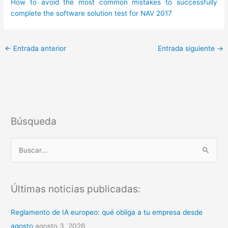
How to avoid the most common mistakes to successfully
complete the software solution test for NAV 2017
←
Entrada anterior
Entrada siguiente
→
Búsqueda
B
u
s
Últimas noticias publicadas:
c
a
Reglamento de IA europeo: qué obliga a tu empresa desde
r
agosto
agosto 3, 2026