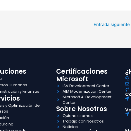
Entrada siguiente
luciones
Certificaciones
¿
Microsoft
al
rsos Humanos
ISV Development Center
istración y Finanzas
AIM Modernization Center
Ca
vicios
Microsoft AI Development
Center
sis y Optimización de
Sobre Nosotros
Va
esos
Quienes somos
ación
Trabaja con Nosotros
ourcing
Noticias
Ma
rrollo cerrado