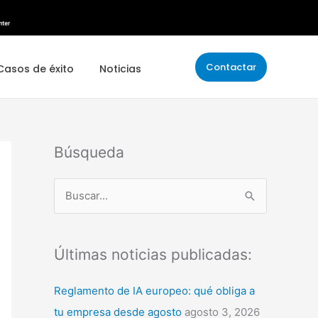
Contactar
Casos de éxito
Noticias
Búsqueda
B
u
s
Últimas noticias publicadas:
c
a
Reglamento de IA europeo: qué obliga a
r
tu empresa desde agosto
agosto 3, 2026