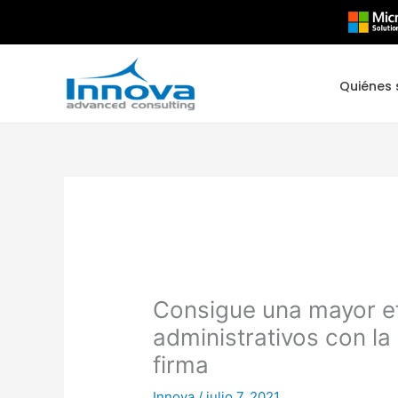
Ir
al
contenido
Quiénes
Consigue una mayor ef
administrativos con la 
firma
Innova
/
julio 7, 2021