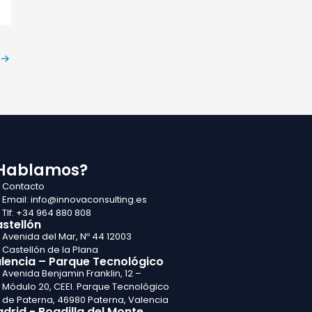
→
Hablamos?
Contacto
Email: info@innovaconsulting.es
Tlf: +34 964 880 808
stellón
Avenida del Mar, Nº 44 12003
Castellón de la Plana
lencia – Parque Tecnológico
Avenida Benjamin Franklin, 12 –
Módulo 20, CEEI. Parque Tecnológico
de Paterna, 46980 Paterna, Valencia
drid - Boadilla del Monte