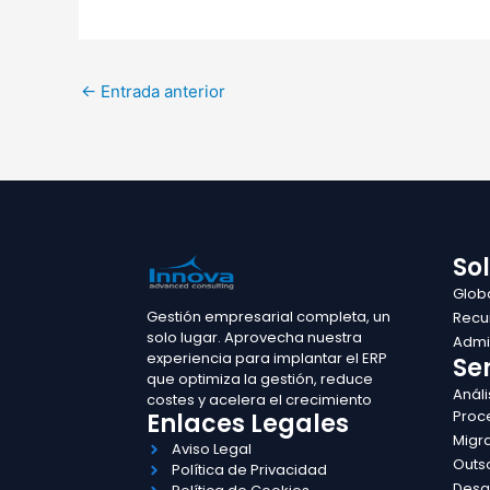
←
Entrada anterior
So
Glob
Gestión empresarial completa, un
Recu
solo lugar. Aprovecha nuestra
Admin
experiencia para implantar el ERP
Ser
que optimiza la gestión, reduce
Análi
costes y acelera el crecimiento
Proc
Enlaces Legales
Migr
Aviso Legal
Outs
Política de Privacidad
Desa