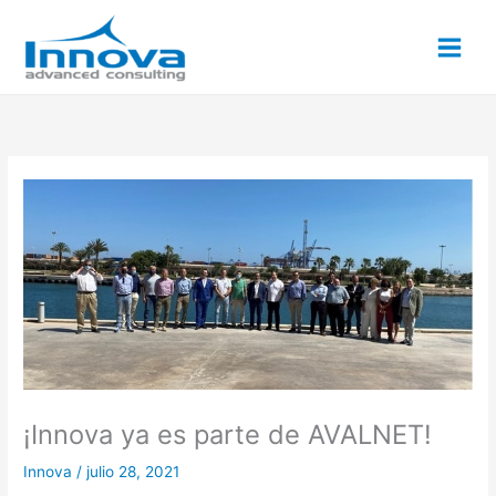
Ir
al
contenido
¡Innova ya es parte de AVALNET!
Innova
/
julio 28, 2021