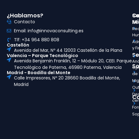
¿Hablamos?
So
Ce
Mi
Contacto
Glo
Re
Email: info@innovaconsulting.es
Hu
Tlf: +34 964 880 808
Adm
Castellón
y F
Avenida del Mar, Nº 44 12003 Castellón de la Plana
Se
Valencia – Parque Tecnológico
Avenida Benjamin Franklin, 12 – Módulo 20, CEEI. Parque
Aná
So
Tecnológico de Paterna, 46980 Paterna, Valencia
Opt
Madrid - Boadilla del Monte
de
Calle Impresores, Nº 20 28660 Boadilla del Monte,
Mig
Madrid
Out
Des
Ca
ce
Fo
So