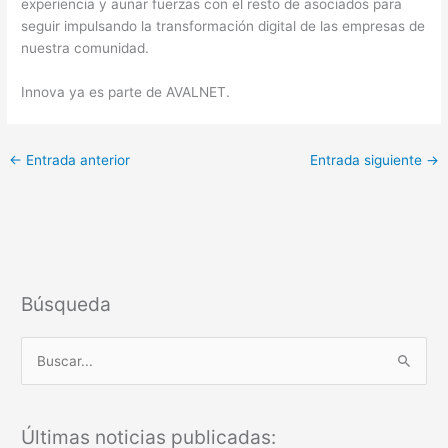
experiencia y aunar fuerzas con el resto de asociados para
seguir impulsando la transformación digital de las empresas de
nuestra comunidad.
Innova ya es parte de AVALNET.
←
Entrada anterior
Entrada siguiente
→
Búsqueda
B
u
s
Últimas noticias publicadas:
c