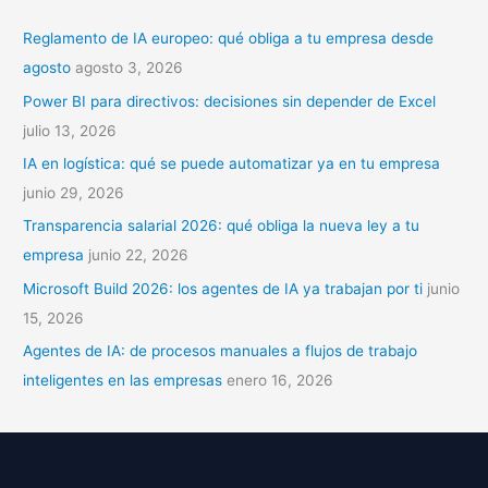
a
Reglamento de IA europeo: qué obliga a tu empresa desde
r
agosto
agosto 3, 2026
p
Power BI para directivos: decisiones sin depender de Excel
o
julio 13, 2026
r
IA en logística: qué se puede automatizar ya en tu empresa
:
junio 29, 2026
Transparencia salarial 2026: qué obliga la nueva ley a tu
empresa
junio 22, 2026
Microsoft Build 2026: los agentes de IA ya trabajan por ti
junio
15, 2026
Agentes de IA: de procesos manuales a flujos de trabajo
inteligentes en las empresas
enero 16, 2026