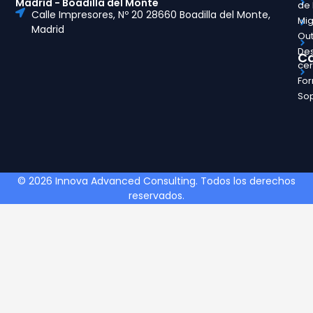
Madrid - Boadilla del Monte
de
Calle Impresores, Nº 20 28660 Boadilla del Monte,
Mig
Madrid
Out
Des
Ca
ce
Fo
So
© 2026 Innova Advanced Consulting. Todos los derechos
reservados.