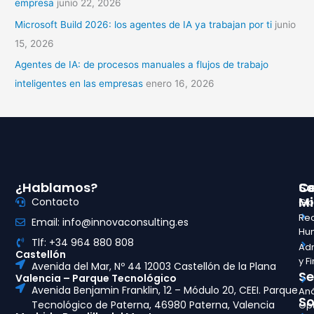
empresa
junio 22, 2026
Microsoft Build 2026: los agentes de IA ya trabajan por ti
junio
15, 2026
Agentes de IA: de procesos manuales a flujos de trabajo
inteligentes en las empresas
enero 16, 2026
¿Hablamos?
So
Ce
Mi
Contacto
Glo
Re
Email: info@innovaconsulting.es
Hu
Tlf: +34 964 880 808
Adm
Castellón
y F
Avenida del Mar, Nº 44 12003 Castellón de la Plana
Se
Valencia – Parque Tecnológico
Avenida Benjamin Franklin, 12 – Módulo 20, CEEI. Parque
Aná
So
Tecnológico de Paterna, 46980 Paterna, Valencia
Opt