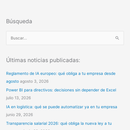
Búsqueda
B
u
s
Últimas noticias publicadas:
c
a
Reglamento de IA europeo: qué obliga a tu empresa desde
r
agosto
agosto 3, 2026
p
Power BI para directivos: decisiones sin depender de Excel
o
julio 13, 2026
r
IA en logística: qué se puede automatizar ya en tu empresa
:
junio 29, 2026
Transparencia salarial 2026: qué obliga la nueva ley a tu