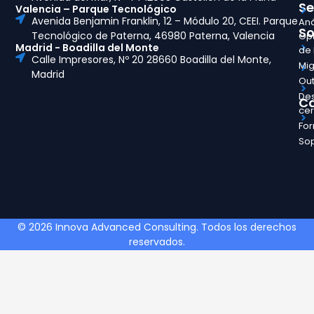
Se
Valencia – Parque Tecnológico
Avenida Benjamin Franklin, 12 – Módulo 20, CEEI. Parque
Aná
So
Tecnológico de Paterna, 46980 Paterna, Valencia
Opt
Madrid - Boadilla del Monte
de
Calle Impresores, Nº 20 28660 Boadilla del Monte,
Mig
Madrid
Out
Des
Ca
ce
Fo
So
© 2026 Innova Advanced Consulting. Todos los derechos
reservados.