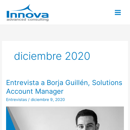
Ir
al
contenido
diciembre 2020
Entrevista a Borja Guillén, Solutions
Entrevista
a
Account Manager
Borja
Entrevistas
/
diciembre 9, 2020
Guillén,
Solutions
Account
Manager