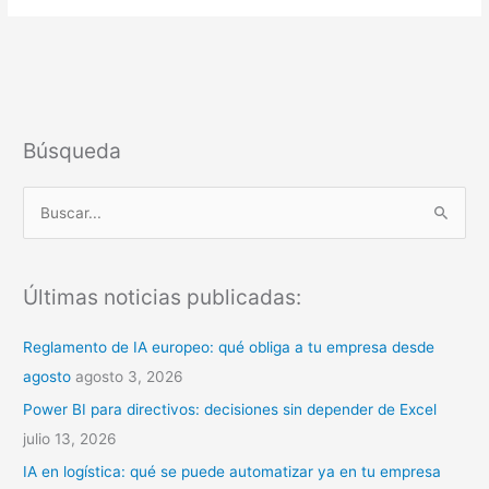
Búsqueda
B
u
s
Últimas noticias publicadas:
c
a
Reglamento de IA europeo: qué obliga a tu empresa desde
r
agosto
agosto 3, 2026
p
Power BI para directivos: decisiones sin depender de Excel
o
julio 13, 2026
r
IA en logística: qué se puede automatizar ya en tu empresa
: