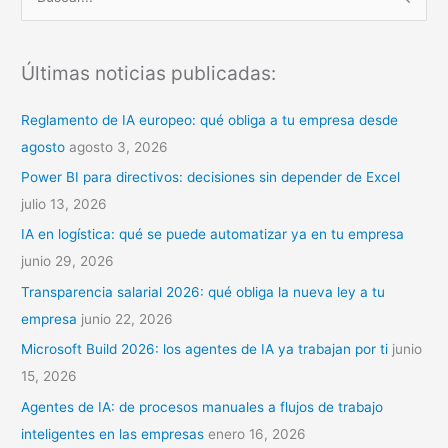
B
u
s
Últimas noticias publicadas:
c
a
Reglamento de IA europeo: qué obliga a tu empresa desde
r
agosto
agosto 3, 2026
p
Power BI para directivos: decisiones sin depender de Excel
o
julio 13, 2026
r
IA en logística: qué se puede automatizar ya en tu empresa
:
junio 29, 2026
Transparencia salarial 2026: qué obliga la nueva ley a tu
empresa
junio 22, 2026
Microsoft Build 2026: los agentes de IA ya trabajan por ti
junio
15, 2026
Agentes de IA: de procesos manuales a flujos de trabajo
inteligentes en las empresas
enero 16, 2026