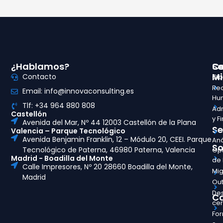
¿Hablamos?
So
Ce
Mi
Contacto
Glo
Re
Email: info@innovaconsulting.es
Hu
Tlf: +34 964 880 808
Adm
Castellón
y F
Avenida del Mar, Nº 44 12003 Castellón de la Plana
Se
Valencia – Parque Tecnológico
Avenida Benjamin Franklin, 12 – Módulo 20, CEEI. Parque
Aná
So
Tecnológico de Paterna, 46980 Paterna, Valencia
Opt
Madrid - Boadilla del Monte
de
Calle Impresores, Nº 20 28660 Boadilla del Monte,
Mig
Madrid
Out
Des
Ca
ce
Fo