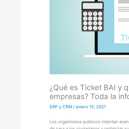
¿Qué es Ticket BAI y 
empresas? Toda la inf
ERP y CRM
/
enero 15, 2021
Los organismos públicos intentan avan
de cara a los ciudadanos y optimizar 