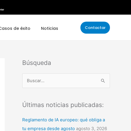
Contactar
Casos de éxito
Noticias
Búsqueda
B
u
s
Últimas noticias publicadas:
c
a
Reglamento de IA europeo: qué obliga a
r
tu empresa desde agosto
agosto 3, 2026