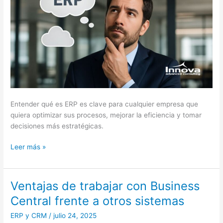
se
adapta
mejor
a
tu
empresa?
Entender qué es ERP es clave para cualquier empresa que
quiera optimizar sus procesos, mejorar la eficiencia y tomar
decisiones más estratégicas.
Leer más »
Ventajas de trabajar con Business
Ventajas
de
Central frente a otros sistemas
trabajar
ERP y CRM
/
julio 24, 2025
con