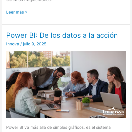
Leer más »
Power BI: De los datos a la acción
Power
BI:
Innova
/
julio 9, 2025
De
los
datos
a
la
acción
Power BI va más allá de simples gráficos: es el sistema