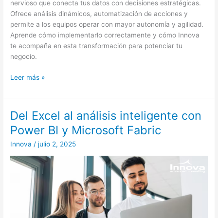
nervioso que conecta tus datos con decisiones estratégicas.
Ofrece análisis dinámicos, automatización de acciones y
permite a los equipos operar con mayor autonomía y agilidad.
Aprende cómo implementarlo correctamente y cómo Innova
te acompaña en esta transformación para potenciar tu
negocio.
Leer más »
Del Excel al análisis inteligente con
Del
Excel
Power BI y Microsoft Fabric
al
Innova
/
julio 2, 2025
análisis
inteligente
con
Power
BI
y
Microsoft