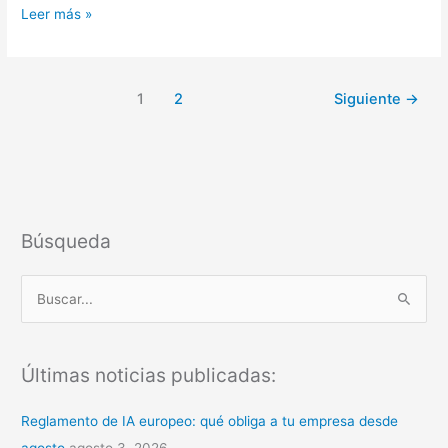
Leer más »
1
2
Siguiente
→
Búsqueda
B
u
s
Últimas noticias publicadas:
c
a
Reglamento de IA europeo: qué obliga a tu empresa desde
r