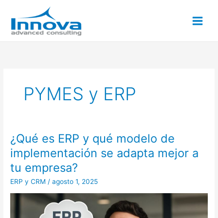
Ir
al
contenido
PYMES y ERP
¿Qué es ERP y qué modelo de
¿Qué
es
implementación se adapta mejor a
ERP
tu empresa?
y
qué
ERP y CRM
/
agosto 1, 2025
modelo
de
implementación