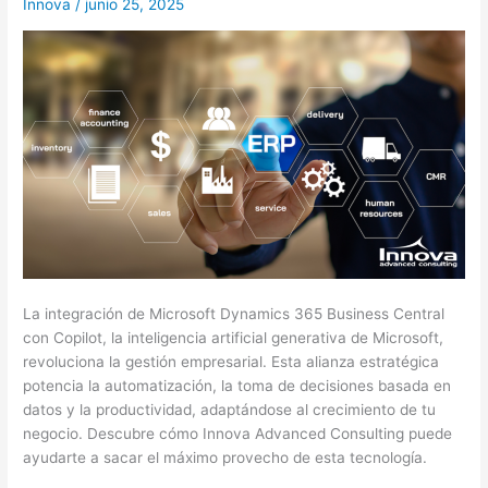
Innova
/
junio 25, 2025
alianza
estratégica
para
el
futuro
empresarial
La integración de Microsoft Dynamics 365 Business Central
con Copilot, la inteligencia artificial generativa de Microsoft,
revoluciona la gestión empresarial. Esta alianza estratégica
potencia la automatización, la toma de decisiones basada en
datos y la productividad, adaptándose al crecimiento de tu
negocio. Descubre cómo Innova Advanced Consulting puede
ayudarte a sacar el máximo provecho de esta tecnología.