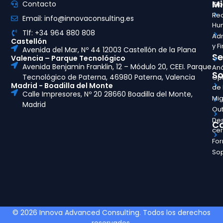
Mi
Contacto
Glo
Re
Email: info@innovaconsulting.es
Hu
Tlf: +34 964 880 808
Adm
Castellón
y F
Avenida del Mar, Nº 44 12003 Castellón de la Plana
Se
Valencia – Parque Tecnológico
Avenida Benjamin Franklin, 12 – Módulo 20, CEEI. Parque
Aná
So
Tecnológico de Paterna, 46980 Paterna, Valencia
Opt
Madrid - Boadilla del Monte
de
Calle Impresores, Nº 20 28660 Boadilla del Monte,
Mig
Madrid
Out
Des
Ca
ce
Fo
So
© 2026 Innova Advanced Consulting. Todos los derechos
reservados.