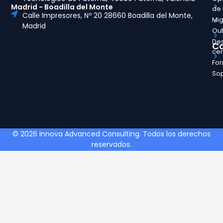
Madrid - Boadilla del Monte
de
Calle Impresores, Nº 20 28660 Boadilla del Monte,
Mig
Madrid
Out
Des
Ca
ce
Fo
So
© 2026 Innova Advanced Consulting. Todos los derechos
reservados.