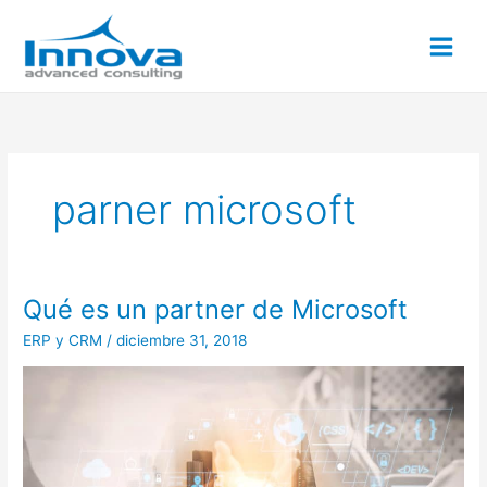
Ir
al
contenido
parner microsoft
Qué es un partner de Microsoft
Qué
es
ERP y CRM
/
diciembre 31, 2018
un
partner
de
Microsoft