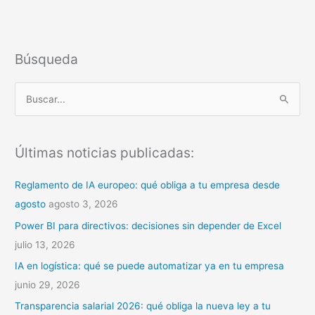
Búsqueda
B
u
s
Últimas noticias publicadas:
c
a
Reglamento de IA europeo: qué obliga a tu empresa desde
r
agosto
agosto 3, 2026
p
Power BI para directivos: decisiones sin depender de Excel
o
julio 13, 2026
r
IA en logística: qué se puede automatizar ya en tu empresa
:
junio 29, 2026
Transparencia salarial 2026: qué obliga la nueva ley a tu