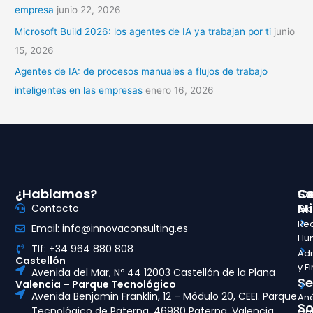
empresa
junio 22, 2026
Microsoft Build 2026: los agentes de IA ya trabajan por ti
junio
15, 2026
Agentes de IA: de procesos manuales a flujos de trabajo
inteligentes en las empresas
enero 16, 2026
¿Hablamos?
So
Ce
Mi
Contacto
Glo
Re
Email: info@innovaconsulting.es
Hu
Tlf: +34 964 880 808
Adm
Castellón
y F
Avenida del Mar, Nº 44 12003 Castellón de la Plana
Se
Valencia – Parque Tecnológico
Avenida Benjamin Franklin, 12 – Módulo 20, CEEI. Parque
Aná
So
Tecnológico de Paterna, 46980 Paterna, Valencia
Opt