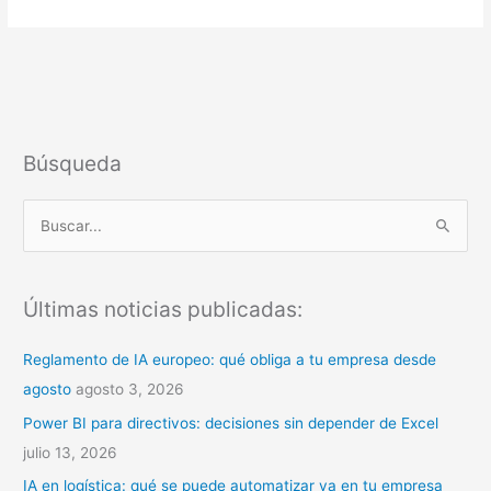
Búsqueda
B
u
s
Últimas noticias publicadas:
c
a
Reglamento de IA europeo: qué obliga a tu empresa desde
r
agosto
agosto 3, 2026
p
Power BI para directivos: decisiones sin depender de Excel
o
julio 13, 2026
r
IA en logística: qué se puede automatizar ya en tu empresa