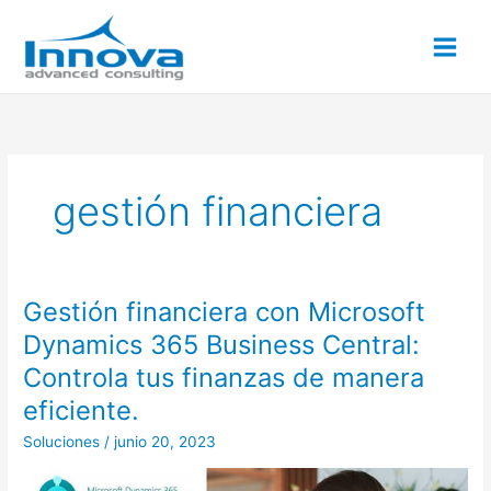
Ir
al
contenido
gestión financiera
Gestión financiera con Microsoft
Gestión
financiera
Dynamics 365 Business Central:
con
Controla tus finanzas de manera
Microsoft
Dynamics
eficiente.
365
Soluciones
/
junio 20, 2023
Business
Central: