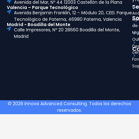
Avenida del Mar, Nº 44 12003 Castellón de la Plana
Se
Valencia – Parque Tecnológico
Avenida Benjamin Franklin, 12 – Módulo 20, CEEI. Parque
Aná
So
Tecnológico de Paterna, 46980 Paterna, Valencia
Opt
Madrid - Boadilla del Monte
de
Calle Impresores, Nº 20 28660 Boadilla del Monte,
Mig
Madrid
Out
Des
Ca
ce
Fo
So
© 2026 Innova Advanced Consulting. Todos los derechos
reservados.