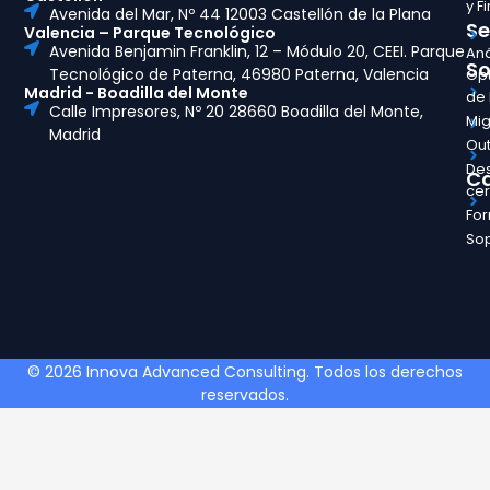
y F
Avenida del Mar, Nº 44 12003 Castellón de la Plana
Se
Valencia – Parque Tecnológico
Avenida Benjamin Franklin, 12 – Módulo 20, CEEI. Parque
Aná
So
Tecnológico de Paterna, 46980 Paterna, Valencia
Opt
Madrid - Boadilla del Monte
de
Calle Impresores, Nº 20 28660 Boadilla del Monte,
Mig
Madrid
Out
Des
Ca
ce
Fo
So
© 2026 Innova Advanced Consulting. Todos los derechos
reservados.