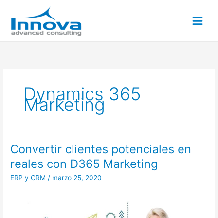
Ir
al
contenido
Dynamics 365
Marketing
Convertir clientes potenciales en
Convertir
clientes
reales con D365 Marketing
potenciales
ERP y CRM
/
marzo 25, 2020
en
reales
con
D365