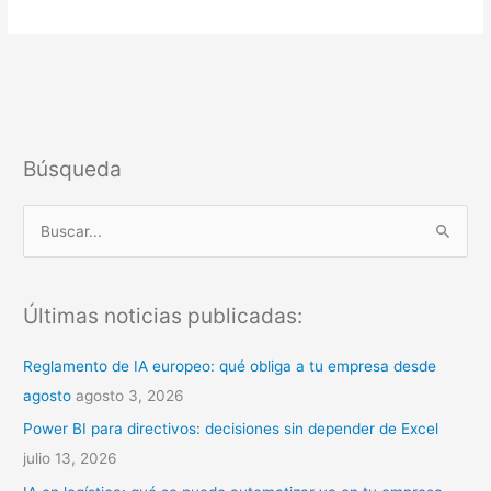
Búsqueda
B
u
s
Últimas noticias publicadas:
c
a
Reglamento de IA europeo: qué obliga a tu empresa desde
r
agosto
agosto 3, 2026
p
Power BI para directivos: decisiones sin depender de Excel
o
julio 13, 2026
r