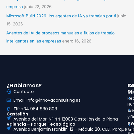
empresa
junio 22, 2026
Microsoft Build 2026: los agentes de IA ya trabajan por ti
junio
15, 2026
Agentes de IA: de procesos manuales a flujos de trabajo
inteligentes en las empresas
enero 16, 2026
¿Hablamos?
So
Ce
Mi
Contacto
Glo
Re
Email: info@innovaconsulting.es
Hu
Tlf: +34 964 880 808
Adm
Castellón
y F
Avenida del Mar, Nº 44 12003 Castellón de la Plana
Se
Valencia – Parque Tecnológico
Avenida Benjamin Franklin, 12 – Módulo 20, CEEI. Parque
Aná