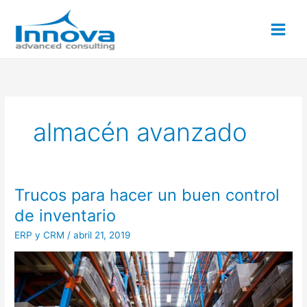
Ir
al
contenido
almacén avanzado
Trucos para hacer un buen control
Trucos
para
de inventario
hacer
ERP y CRM
/
abril 21, 2019
un
buen
control
de
inventario