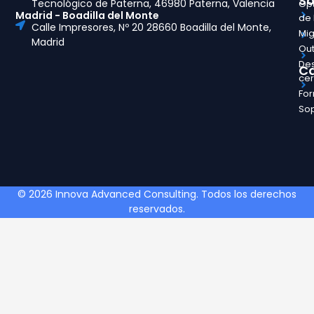
So
Tecnológico de Paterna, 46980 Paterna, Valencia
Opt
Madrid - Boadilla del Monte
de
Calle Impresores, Nº 20 28660 Boadilla del Monte,
Mig
Madrid
Out
Des
Ca
ce
Fo
So
© 2026 Innova Advanced Consulting. Todos los derechos
reservados.