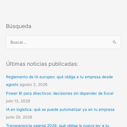
Búsqueda
B
u
s
Últimas noticias publicadas:
c
a
Reglamento de IA europeo: qué obliga a tu empresa desde
r
agosto
agosto 3, 2026
p
Power BI para directivos: decisiones sin depender de Excel
o
julio 13, 2026
r
IA en logística: qué se puede automatizar ya en tu empresa
:
junio 29, 2026
Transparencia salarial 2026: qué obliga la nueva ley a tu