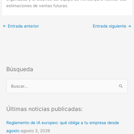
estimaciones de ventas futuras.
←
Entrada anterior
Entrada siguiente
→
Búsqueda
B
u
s
Últimas noticias publicadas:
c
a
Reglamento de IA europeo: qué obliga a tu empresa desde
r
agosto
agosto 3, 2026