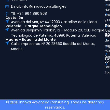
Re
Email: info@innovaconsulting.es
Hu
Tlf: +34 964 880 808
Adm
Castellón
y F
Avenida del Mar, Nº 44 12003 Castellón de la Plana
Se
Valencia – Parque Tecnológico
Avenida Benjamin Franklin, 12 – Módulo 20, CEEI. Parque
Aná
So
Tecnológico de Paterna, 46980 Paterna, Valencia
Opt
Madrid - Boadilla del Monte
de
Calle Impresores, Nº 20 28660 Boadilla del Monte,
Mig
Madrid
Out
Des
Ca
ce
Fo
So
© 2026 Innova Advanced Consulting. Todos los derechos
reservados.