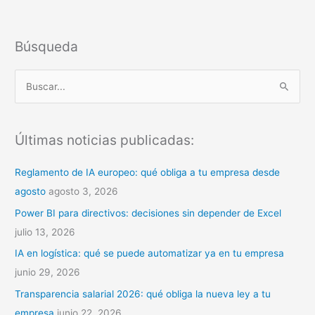
Búsqueda
B
u
s
Últimas noticias publicadas:
c
a
Reglamento de IA europeo: qué obliga a tu empresa desde
r
agosto
agosto 3, 2026
p
Power BI para directivos: decisiones sin depender de Excel
o
julio 13, 2026
r
IA en logística: qué se puede automatizar ya en tu empresa
:
junio 29, 2026
Transparencia salarial 2026: qué obliga la nueva ley a tu
empresa
junio 22, 2026