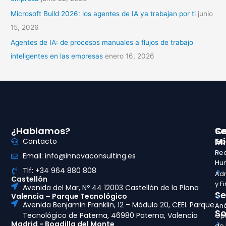
Microsoft Build 2026: los agentes de IA ya trabajan por ti
junio
15, 2026
Agentes de IA: de procesos manuales a flujos de trabajo
inteligentes en las empresas
enero 16, 2026
¿Hablamos?
So
Ce
Mi
Contacto
Glo
Re
Email: info@innovaconsulting.es
Hu
Tlf: +34 964 880 808
Adm
Castellón
y F
Avenida del Mar, Nº 44 12003 Castellón de la Plana
Se
Valencia – Parque Tecnológico
Avenida Benjamin Franklin, 12 – Módulo 20, CEEI. Parque
Aná
So
Tecnológico de Paterna, 46980 Paterna, Valencia
Opt
Madrid - Boadilla del Monte
de