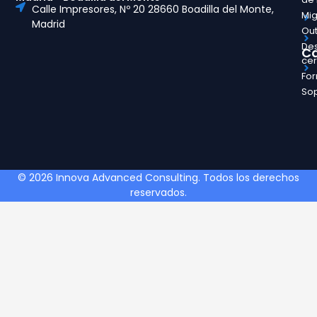
Calle Impresores, Nº 20 28660 Boadilla del Monte,
Mig
Madrid
Out
Des
Ca
ce
Fo
So
© 2026 Innova Advanced Consulting. Todos los derechos
reservados.