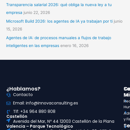
Transparencia salarial 2026: qué obliga la nueva ley a tu
empresa
junio 22, 2026
Microsoft Build 2026: los agentes de IA ya trabajan por ti
junio
15, 2026
Agentes de IA: de procesos manuales a flujos de trabajo
inteligentes en las empresas
enero 16, 2026
¿Hablamos?
So
Ce
Mi
Contacto
Glo
Re
Email: info@innovaconsulting.es
Hu
Tlf: +34 964 880 808
Adm
Castellón
y F
Avenida del Mar, Nº 44 12003 Castellón de la Plana
Se
Valencia – Parque Tecnológico