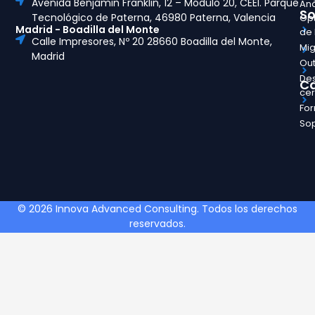
Avenida Benjamin Franklin, 12 – Módulo 20, CEEI. Parque
Aná
So
Tecnológico de Paterna, 46980 Paterna, Valencia
Opt
Madrid - Boadilla del Monte
de
Calle Impresores, Nº 20 28660 Boadilla del Monte,
Mig
Madrid
Out
Des
Ca
ce
Fo
So
© 2026 Innova Advanced Consulting. Todos los derechos
reservados.