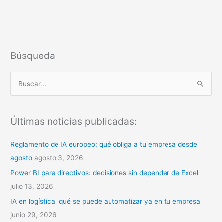
Búsqueda
B
u
s
Últimas noticias publicadas:
c
a
Reglamento de IA europeo: qué obliga a tu empresa desde
r
agosto
agosto 3, 2026
p
Power BI para directivos: decisiones sin depender de Excel
o
julio 13, 2026
r
IA en logística: qué se puede automatizar ya en tu empresa
:
junio 29, 2026