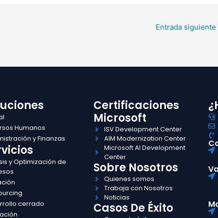
Entrada siguiente
luciones
Certificaciones
¿
Microsoft
al
rsos Humanos
ISV Development Center
istración y Finanzas
AIM Modernization Center
Ca
vicios
Microsoft AI Development
Center
sis y Optimización de
Sobre Nosotros
Va
esos
Quienes somos
ación
Trabaja con Nosotros
ourcing
Noticias
Ma
rrollo cerrado
Casos De Éxito
ación