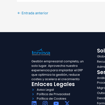
←
Entrada anterior
So
Glob
Gestión empresarial completa, un
Recu
solo lugar. Aprovecha nuestra
Admin
experiencia para implantar el ERP
Ser
que optimiza la gestión, reduce
Análi
costes y acelera el crecimiento
Proc
Enlaces Legales
Migr
Aviso Legal
Outs
Política de Privacidad
Desa
Política de Cookies
L
I
Y
X
Form