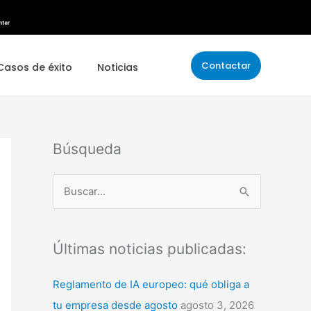
Contactar
Casos de éxito
Noticias
Búsqueda
B
u
s
Últimas noticias publicadas:
c
a
Reglamento de IA europeo: qué obliga a
r
tu empresa desde agosto
agosto 3, 2026