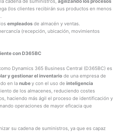
 la cadena de suministros,
agilizando los procesos
ega (los clientes recibirán sus productos en menos
.
 los
empleados
de almacén y ventas.
mercancía (recepción, ubicación, movimientos
iciente con D365BC
 como Dynamics 365 Business Central (D365BC) es
lar y gestionar el inventario
de una empresa de
ndo en la
nube
y con el uso de
inteligencia
iento de los almacenes, reduciendo costes
os, haciendo más ágil el proceso de identificación y
onando operaciones de mayor eficacia que
zar su cadena de suministros, ya que es capaz