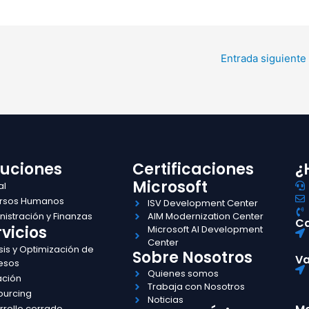
Entrada siguiente
luciones
Certificaciones
¿
Microsoft
al
rsos Humanos
ISV Development Center
istración y Finanzas
AIM Modernization Center
Ca
vicios
Microsoft AI Development
Center
sis y Optimización de
Sobre Nosotros
Va
esos
Quienes somos
ación
Trabaja con Nosotros
ourcing
Noticias
rrollo cerrado