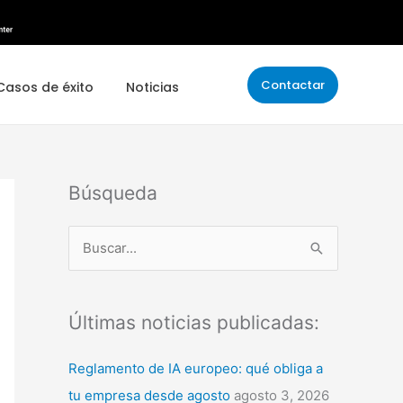
Contactar
Casos de éxito
Noticias
Búsqueda
B
u
s
Últimas noticias publicadas:
c
a
Reglamento de IA europeo: qué obliga a
r
tu empresa desde agosto
agosto 3, 2026