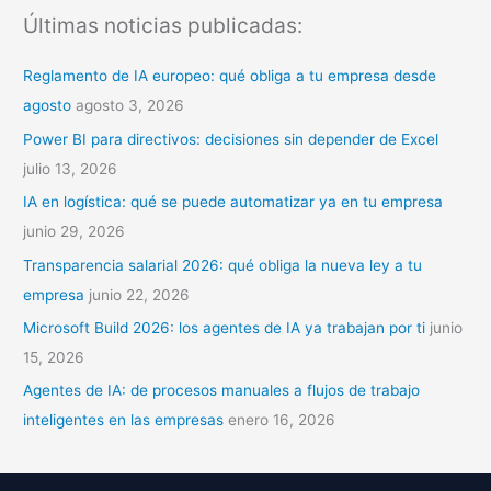
s
Últimas noticias publicadas:
c
a
Reglamento de IA europeo: qué obliga a tu empresa desde
r
agosto
agosto 3, 2026
p
Power BI para directivos: decisiones sin depender de Excel
o
julio 13, 2026
r
IA en logística: qué se puede automatizar ya en tu empresa
:
junio 29, 2026
Transparencia salarial 2026: qué obliga la nueva ley a tu
empresa
junio 22, 2026
Microsoft Build 2026: los agentes de IA ya trabajan por ti
junio
15, 2026
Agentes de IA: de procesos manuales a flujos de trabajo
inteligentes en las empresas
enero 16, 2026