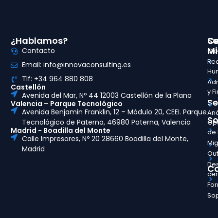
¿Hablamos?
So
Ce
Mi
Contacto
Glo
Re
Email: info@innovaconsulting.es
Hu
Tlf: +34 964 880 808
Adm
Castellón
y F
Avenida del Mar, Nº 44 12003 Castellón de la Plana
Se
Valencia – Parque Tecnológico
Avenida Benjamin Franklin, 12 – Módulo 20, CEEI. Parque
Aná
So
Tecnológico de Paterna, 46980 Paterna, Valencia
Opt
Madrid - Boadilla del Monte
de
Calle Impresores, Nº 20 28660 Boadilla del Monte,
Mig
Madrid
Out
Des
Ca
ce
Fo
So