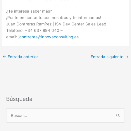
¿Te interesa saber más?
¡Ponte en contacto con nosotros y te informamos!
Juan Contreras Ramírez | ISV Dev Center Sales Lead
Teléfono: +34 637 894 040 –
email:
jcontreras@innovaconsulting.es
←
Entrada anterior
Entrada siguiente
→
Búsqueda
B
u