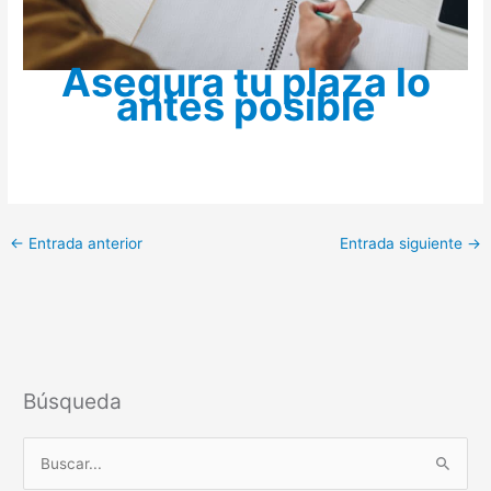
Asegura tu plaza lo
antes posible
←
Entrada anterior
Entrada siguiente
→
Búsqueda
B