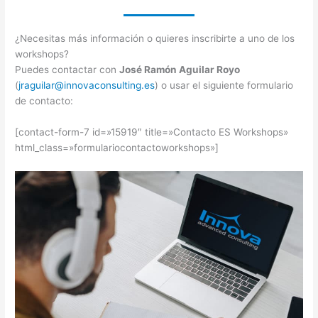
¿Necesitas más información o quieres inscribirte a uno de los
workshops?
Puedes contactar con
José Ramón Aguilar Royo
(
jraguilar@innovaconsulting.es
) o usar el siguiente formulario
de contacto:
[contact-form-7 id=»15919″ title=»Contacto ES Workshops»
html_class=»formulariocontactoworkshops»]