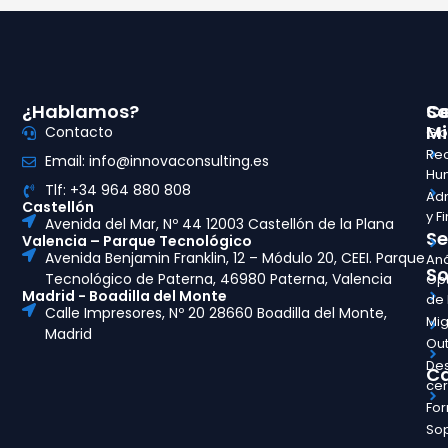
¿Hablamos?
So
Ce
Mi
Contacto
Glo
Re
Email: info@innovaconsulting.es
Hu
Tlf: +34 964 880 808
Adm
Castellón
y F
Avenida del Mar, Nº 44 12003 Castellón de la Plana
Se
Valencia – Parque Tecnológico
Avenida Benjamin Franklin, 12 – Módulo 20, CEEI. Parque
Aná
So
Tecnológico de Paterna, 46980 Paterna, Valencia
Opt
Madrid - Boadilla del Monte
de
Calle Impresores, Nº 20 28660 Boadilla del Monte,
Mig
Madrid
Out
Des
Ca
ce
Fo
So