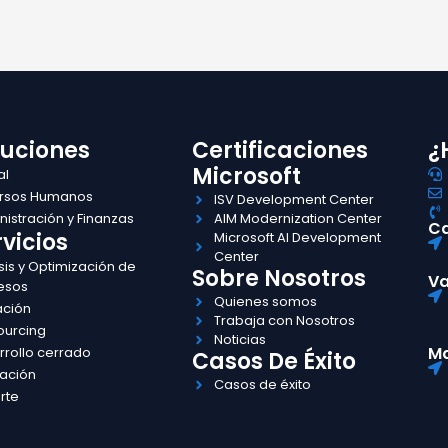
luciones
Certificaciones
¿
Microsoft
al
rsos Humanos
ISV Development Center
istración y Finanzas
AIM Modernization Center
Ca
vicios
Microsoft AI Development
Center
sis y Optimización de
Sobre Nosotros
Va
esos
Quienes somos
ación
Trabaja con Nosotros
ourcing
Noticias
Ma
rrollo cerrado
Casos De Éxito
ación
Casos de éxito
rte