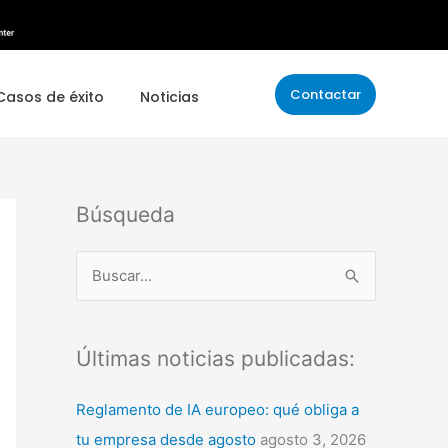
Contactar
Casos de éxito
Noticias
Búsqueda
B
u
s
Últimas noticias publicadas:
c
a
Reglamento de IA europeo: qué obliga a
r
tu empresa desde agosto
agosto 3, 2026