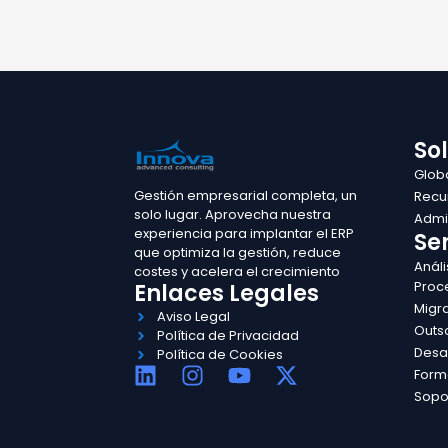
So
Glob
Gestión empresarial completa, un
Recu
solo lugar. Aprovecha nuestra
Admin
experiencia para implantar el ERP
Ser
que optimiza la gestión, reduce
Análi
costes y acelera el crecimiento
Proc
Enlaces Legales
Migr
Aviso Legal
Outs
Política de Privacidad
Desa
Política de Cookies
L
I
Y
X
Form
i
n
o
-
Sopo
n
s
u
t
k
t
t
w