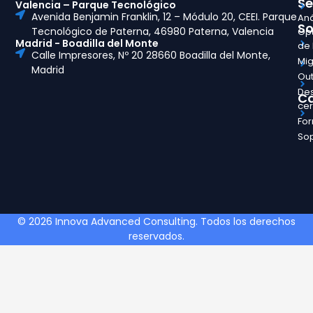
Se
Valencia – Parque Tecnológico
Avenida Benjamin Franklin, 12 – Módulo 20, CEEI. Parque
Aná
So
Tecnológico de Paterna, 46980 Paterna, Valencia
Opt
Madrid - Boadilla del Monte
de
Calle Impresores, Nº 20 28660 Boadilla del Monte,
Mig
Madrid
Out
Des
Ca
ce
Fo
So
© 2026 Innova Advanced Consulting. Todos los derechos
reservados.