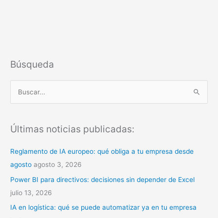
Búsqueda
B
u
s
Últimas noticias publicadas:
c
a
Reglamento de IA europeo: qué obliga a tu empresa desde
r
agosto
agosto 3, 2026
p
Power BI para directivos: decisiones sin depender de Excel
o
julio 13, 2026
r
IA en logística: qué se puede automatizar ya en tu empresa
: