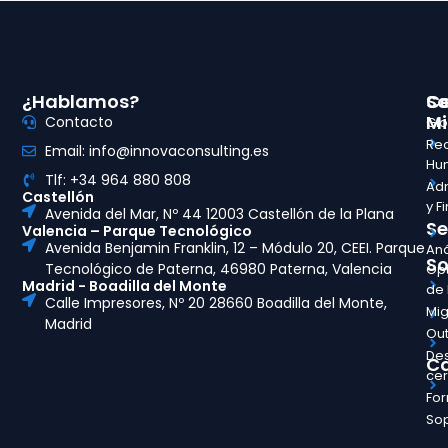
¿Hablamos?
So
Ce
Mi
Contacto
Glo
Re
Email: info@innovaconsulting.es
Hu
Tlf: +34 964 880 808
Adm
Castellón
y F
Avenida del Mar, Nº 44 12003 Castellón de la Plana
Se
Valencia – Parque Tecnológico
Avenida Benjamin Franklin, 12 – Módulo 20, CEEI. Parque
Aná
So
Tecnológico de Paterna, 46980 Paterna, Valencia
Opt
Madrid - Boadilla del Monte
de
Calle Impresores, Nº 20 28660 Boadilla del Monte,
Mig
Madrid
Out
Des
Ca
ce
Fo
So