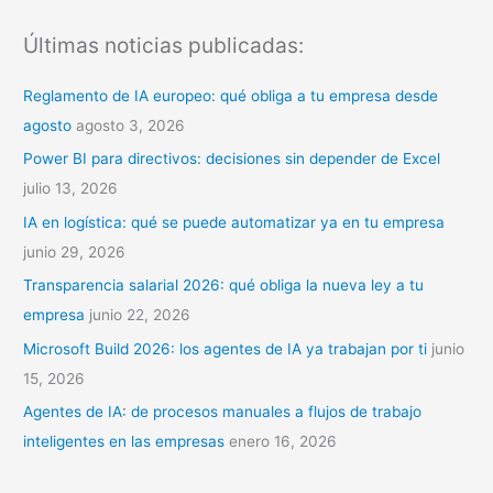
s
Últimas noticias publicadas:
c
a
Reglamento de IA europeo: qué obliga a tu empresa desde
r
agosto
agosto 3, 2026
p
Power BI para directivos: decisiones sin depender de Excel
o
julio 13, 2026
r
IA en logística: qué se puede automatizar ya en tu empresa
:
junio 29, 2026
Transparencia salarial 2026: qué obliga la nueva ley a tu
empresa
junio 22, 2026
Microsoft Build 2026: los agentes de IA ya trabajan por ti
junio
15, 2026
Agentes de IA: de procesos manuales a flujos de trabajo
inteligentes en las empresas
enero 16, 2026