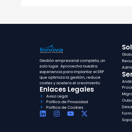
So
Glob
Gestión empresarial completa, un
Recu
solo lugar. Aprovecha nuestra
Admin
experiencia para implantar el ERP
Ser
que optimiza la gestión, reduce
Análi
costes y acelera el crecimiento
Proc
Enlaces Legales
Migr
Aviso Legal
Outs
Política de Privacidad
Desa
Política de Cookies
L
I
Y
X
Form
i
n
o
-
Sopo
n
s
u
t