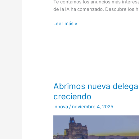
Te contamos los anuncios más interes
de la IA ha comenzado. Descubre los h
Leer más »
Abrimos
Abrimos nueva delega
nueva
creciendo
delegación
Innova
/
noviembre 4, 2025
en
Madrid
–
Seguimos
creciendo