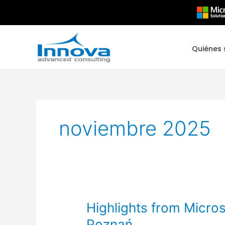
Ir
al
contenido
Quiénes
noviembre 2025
Highlights
Highlights from Micro
from
Poznań