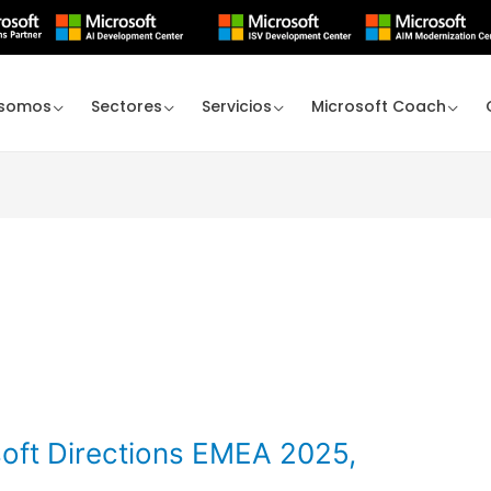
 somos
Sectores
Servicios
Microsoft Coach
soft Directions EMEA 2025,