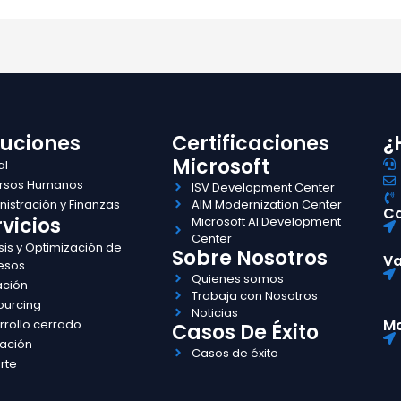
luciones
Certificaciones
¿
Microsoft
al
rsos Humanos
ISV Development Center
istración y Finanzas
AIM Modernization Center
Ca
vicios
Microsoft AI Development
Center
sis y Optimización de
Sobre Nosotros
Va
esos
Quienes somos
ación
Trabaja con Nosotros
ourcing
Noticias
Ma
rrollo cerrado
Casos De Éxito
ación
Casos de éxito
rte