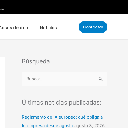
Contactar
Casos de éxito
Noticias
Búsqueda
B
u
s
Últimas noticias publicadas:
c
a
Reglamento de IA europeo: qué obliga a
r
tu empresa desde agosto
agosto 3, 2026