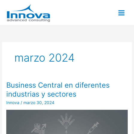
Ir
al
contenido
marzo 2024
Business Central en diferentes
Business
Central
industrias y sectores
en
Innova
/
marzo 30, 2024
diferentes
industrias
y
sectores