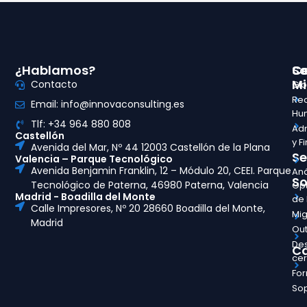
¿Hablamos?
So
Ce
Mi
Contacto
Glo
Re
Email: info@innovaconsulting.es
Hu
Tlf: +34 964 880 808
Adm
Castellón
y F
Avenida del Mar, Nº 44 12003 Castellón de la Plana
Se
Valencia – Parque Tecnológico
Avenida Benjamin Franklin, 12 – Módulo 20, CEEI. Parque
Aná
So
Tecnológico de Paterna, 46980 Paterna, Valencia
Opt
Madrid - Boadilla del Monte
de
Calle Impresores, Nº 20 28660 Boadilla del Monte,
Mig
Madrid
Out
Des
Ca
ce
Fo
So