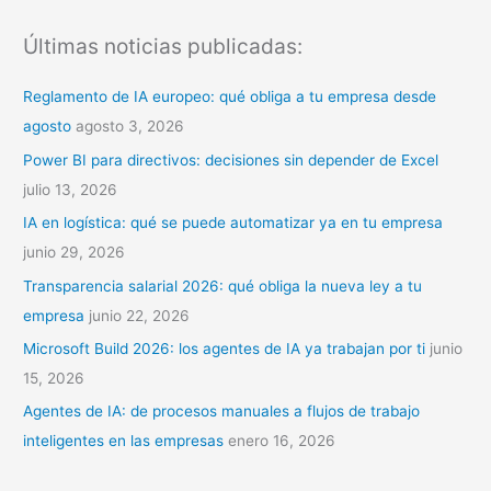
s
Últimas noticias publicadas:
c
a
Reglamento de IA europeo: qué obliga a tu empresa desde
r
agosto
agosto 3, 2026
p
Power BI para directivos: decisiones sin depender de Excel
o
julio 13, 2026
r
IA en logística: qué se puede automatizar ya en tu empresa
:
junio 29, 2026
Transparencia salarial 2026: qué obliga la nueva ley a tu
empresa
junio 22, 2026
Microsoft Build 2026: los agentes de IA ya trabajan por ti
junio
15, 2026
Agentes de IA: de procesos manuales a flujos de trabajo
inteligentes en las empresas
enero 16, 2026