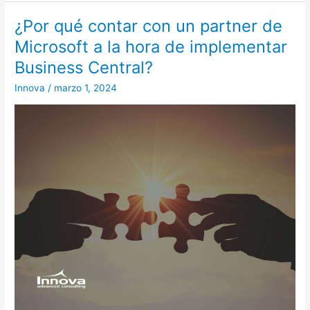
¿Por qué contar con un partner de
¿Por
qué
Microsoft a la hora de implementar
contar
Business Central?
con
un
Innova
/
marzo 1, 2024
partner
de
Microsoft
a
la
hora
de
implementar
Business
Central?