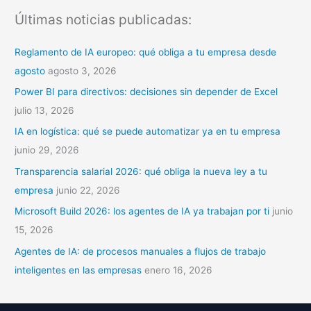
s
Últimas noticias publicadas:
c
a
Reglamento de IA europeo: qué obliga a tu empresa desde
r
agosto
agosto 3, 2026
p
Power BI para directivos: decisiones sin depender de Excel
o
julio 13, 2026
r
IA en logística: qué se puede automatizar ya en tu empresa
:
junio 29, 2026
Transparencia salarial 2026: qué obliga la nueva ley a tu
empresa
junio 22, 2026
Microsoft Build 2026: los agentes de IA ya trabajan por ti
junio
15, 2026
Agentes de IA: de procesos manuales a flujos de trabajo
inteligentes en las empresas
enero 16, 2026