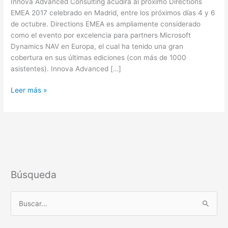
Innova Advanced Consulting acudirá al próximo Directions
Bronze
EMEA 2017 celebrado en Madrid, entre los próximos días 4 y 6
Sponsor
de octubre. Directions EMEA es ampliamente considerado
como el evento por excelencia para partners Microsoft
Dynamics NAV en Europa, el cual ha tenido una gran
cobertura en sus últimas ediciones (con más de 1000
asistentes). Innova Advanced […]
Leer más »
Búsqueda
B
u