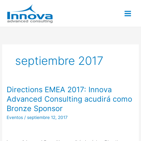
Ir
al
contenido
septiembre 2017
Directions EMEA 2017: Innova
Directions
EMEA
Advanced Consulting acudirá como
2017:
Bronze Sponsor
Innova
Advanced
Eventos
/
septiembre 12, 2017
Consulting
acudirá
como