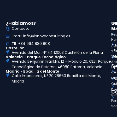
¿Hablamos?
So
Ce
Mi
Contacto
Glo
Re
Email: info@innovaconsulting.es
Hu
Tlf: +34 964 880 808
Adm
Castellón
y F
Avenida del Mar, Nº 44 12003 Castellón de la Plana
Se
Valencia – Parque Tecnológico
Avenida Benjamin Franklin, 12 – Módulo 20, CEEI. Parque
Aná
So
Tecnológico de Paterna, 46980 Paterna, Valencia
Opt
Madrid - Boadilla del Monte
de
Calle Impresores, Nº 20 28660 Boadilla del Monte,
Mig
Madrid
Out
Des
Ca
ce
Fo
So