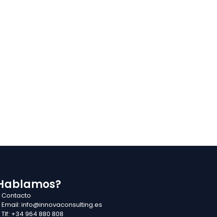
Hablamos?
Contacto
Email: info@innovaconsulting.es
Tlf: +34 964 880 808