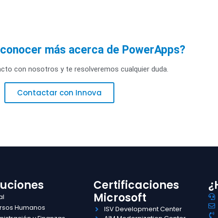
a conocer más acerca de PowerApps?
cto con nosotros y te resolveremos cualquier duda.
Contactar con Innova
luciones
Certificaciones
¿
Microsoft
al
rsos Humanos
ISV Development Center