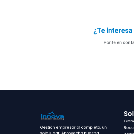
¿Te interes
Ponte en conta
So
Glob
Gestión empresarial completa, un
Recu
solo lugar. Aprovecha nuestra